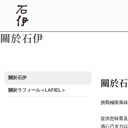
關於石伊
關於石伊
關於石
關於ラフィール＜LAFIEL＞
挑戰極限風味R
提供您味蕾及
酒心巧克力以