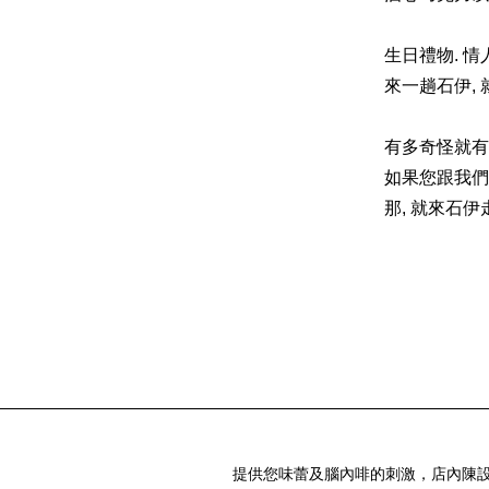
生日禮物. 情
來一趟石伊,
有多奇怪就有
如果您跟我們
那, 就來石伊
提供您味蕾及腦內啡的刺激，店內陳設