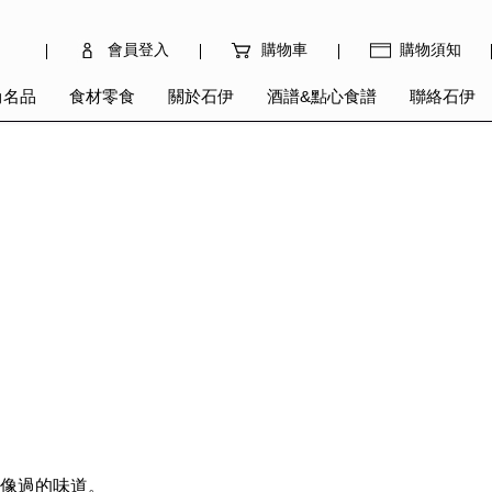
會員登入
購物車
購物須知
尚名品
食材零食
關於石伊
酒譜&點心食譜
聯絡石伊
想像過的味道。