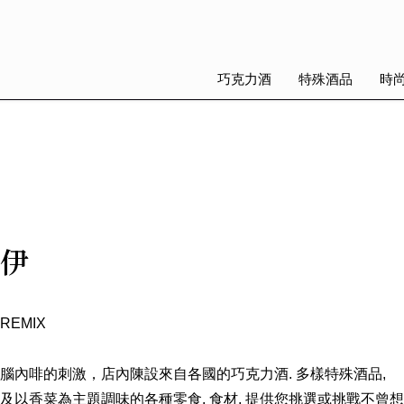
巧克力酒
特殊酒品
時
伊
EMIX
腦內啡的刺激，店內陳設來自各國的巧克力酒. 多樣特殊酒品,
及以香菜為主題調味的各種零食. 食材, 提供您挑選或挑戰不曾