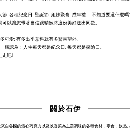
人節. 各種紀念日. 聖誕節. 姐妹聚會. 成年禮… 不知道要選什麼嗎
 就可以讓您帶著自信跟精緻將這份美好送出同歡。
多可愛; 有多出乎意料就有多驚喜望外。
一樣認為：人生每天都是紀念日. 每天都是探險日。
走走吧!
關於石伊
來自各國的酒心巧克力以及以香菜為主題調味的各種食材．零食．飲品,