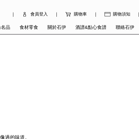
會員登入
購物車
購物須知
尚名品
食材零食
關於石伊
酒譜&點心食譜
聯絡石伊
想像過的味道。