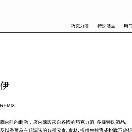
巧克力酒
特殊酒品
時
伊
EMIX
腦內啡的刺激，店內陳設來自各國的巧克力酒. 多樣特殊酒品,
及以香菜為主題調味的各種零食. 食材, 提供您挑選或挑戰不曾