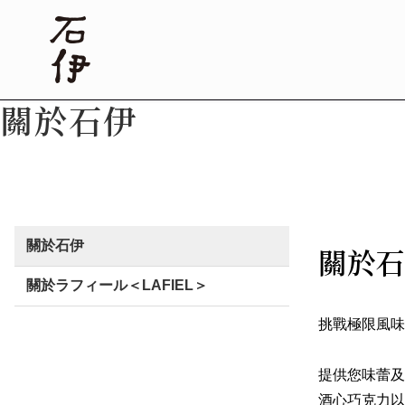
關於石伊
關於石伊
關於石
關於ラフィール＜LAFIEL＞
挑戰極限風味R
提供您味蕾及
酒心巧克力以