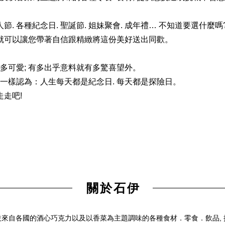
人節. 各種紀念日. 聖誕節. 姐妹聚會. 成年禮… 不知道要選什麼嗎
 就可以讓您帶著自信跟精緻將這份美好送出同歡。
多可愛; 有多出乎意料就有多驚喜望外。
一樣認為：人生每天都是紀念日. 每天都是探險日。
走走吧!
關於石伊
來自各國的酒心巧克力以及以香菜為主題調味的各種食材．零食．飲品,