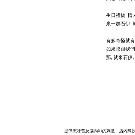
生日禮物. 情
來一趟石伊,
有多奇怪就有
如果您跟我們
那, 就來石伊
提供您味蕾及腦內啡的刺激，店內陳設