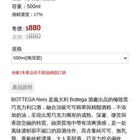
容量：500ml
酒精濃度：17%
880
售價 : $
880
原價 : $
規格
抱歉!本產品尚不開放網路訂購
產品說明
BOTTEGA Nero 是義大利 Bottega 酒廠出品的極致黑
巧克力利口酒，融合頂級可可精華與精餾酒精，不添
加奶油，呈現出黑巧克力獨有的成熟、深邃、微苦與
香甜交融的特質。絲滑質地中帶有清爽酒感，是一款
風味濃郁卻不膩口的甜酒佳作。高含量純可可、無乳
脂、香氣純粹濃厚，大人系甜酒，巧克力控必備收