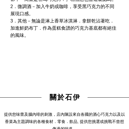
2．微調酒－加入牛奶或咖啡，享受黑巧克力的不同
展現口感。
3．其他－無論是淋上香草冰淇淋．拿餅乾沾著吃．
加進鮮奶布丁．作為蛋糕食譜的巧克力基底都有絕佳
的風味。
關於石伊
提供您味蕾及腦內啡的刺激，店內陳設來自各國的酒心巧克力以及以
香菜為主題調味的各種食材．零食．飲品, 提供您挑選或挑戰不曾想
像過的味道。