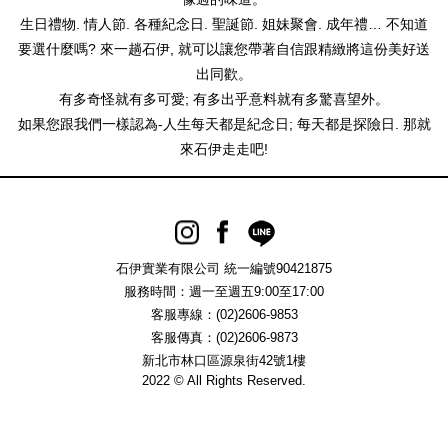
生日禮物. 情人節. 各種紀念日. 聖誕節. 姐妹聚會. 成年禮… 不知道
要選什麼嗎? 來一趟石伊, 就可以讓您帶著自信跟精緻將這份美好送
出同歡。
有多奇怪就有多可愛; 有多出乎意料就有多驚喜望外。
如果您跟我們一樣認為-人生每天都是紀念日; 每天都是探險日. 那就
來石伊走走吧!
石伊實業有限公司 統一編號90421875
服務時間：週一至週五9:00至17:00
客服專線：(02)2606-9853
客服傳真：(02)2606-9873
新北市林口區源泉街42號1樓
2022 © All Rights Reserved.