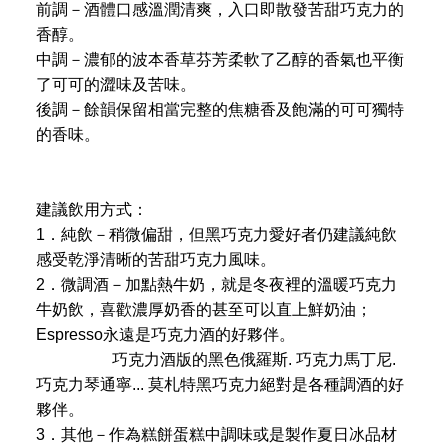
前調－酒體口感溫潤清爽，入口即散發苦甜巧克力的
香醇。
中調－濃郁的波本香草芬芳柔軟了乙醇的香氣也平衡
了可可的澀味及苦味。
後調－餘韻保留相當完整的焦糖香及飽滿的可可獨特
的香味。
建議飲用方式：
1．純飲－稍微偏甜，但黑巧克力愛好者仍建議純飲
感受乾淨清晰的苦甜巧克力風味。
2．微調酒－加點熱牛奶，就是冬夜裡的溫暖巧克力
牛奶飲，喜歡濃厚奶香的甚至可以直上鮮奶油；
Espresso永遠是巧克力酒的好夥伴。
巧克力酒版的黑色俄羅斯. 巧克力馬丁尼.
巧克力琴通寧... 莫札特黑巧克力絕對是各種調酒的好
夥伴。
3．其他－作為糕餅蛋糕中調味或是製作夏日冰品材