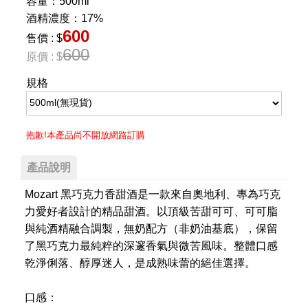
容量：500ml
酒精濃度：17%
600
售價 : $
600
原價 : $
規格
抱歉!本產品尚不開放網路訂購
產品說明
Mozart 黑巧克力香甜酒是一款來自奧地利、專為巧克
力愛好者設計的精品甜酒。以頂級苦甜可可、可可脂
與純酒精融合調製，無奶配方（非奶油基底），保留
了黑巧克力最純粹的深邃香氣與微苦風味。整體口感
乾淨俐落、醇厚迷人，是成熟味蕾的絕佳選擇。
口感：