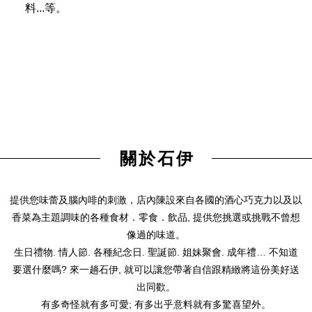
料...等。
關於石伊
提供您味蕾及腦內啡的刺激，店內陳設來自各國的酒心巧克力以及以
香菜為主題調味的各種食材．零食．飲品, 提供您挑選或挑戰不曾想
像過的味道。
生日禮物. 情人節. 各種紀念日. 聖誕節. 姐妹聚會. 成年禮… 不知道
要選什麼嗎? 來一趟石伊, 就可以讓您帶著自信跟精緻將這份美好送
出同歡。
有多奇怪就有多可愛; 有多出乎意料就有多驚喜望外。